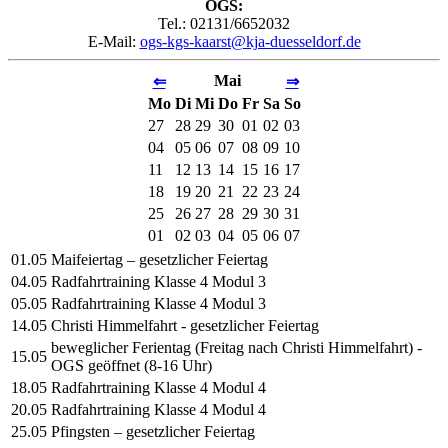
OGS:
Tel.: 02131/6652032
E-Mail:
ogs-kgs-kaarst@kja-duesseldorf.de
Mai
⇐
⇒
Mo
Di
Mi
Do
Fr
Sa
So
27
28
29
30
01
02
03
04
05
06
07
08
09
10
11
12
13
14
15
16
17
18
19
20
21
22
23
24
25
26
27
28
29
30
31
01
02
03
04
05
06
07
01.05
Maifeiertag – gesetzlicher Feiertag
04.05
Radfahrtraining Klasse 4 Modul 3
05.05
Radfahrtraining Klasse 4 Modul 3
14.05
Christi Himmelfahrt - gesetzlicher Feiertag
beweglicher Ferientag (Freitag nach Christi Himmelfahrt) -
15.05
OGS geöffnet (8-16 Uhr)
18.05
Radfahrtraining Klasse 4 Modul 4
20.05
Radfahrtraining Klasse 4 Modul 4
25.05
Pfingsten – gesetzlicher Feiertag